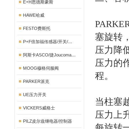
E+H恩德斯豪斯
HAWE哈威
PAR
FESTO费斯托
塞旋转
P+F倍加福传感器/开关/编码器
压力降
阿斯卡ASCO/捷Joucomatic/NUMATICS纽曼蒂克
压力的
MOOG穆格伺服阀
程。
PARKER派克
UE压力开关
当柱塞
VICKERS威格士
压力上
PILZ皮尔兹继电器/控制器
每旋转