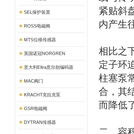
紧贴斜
SEL保护装置
内产生
ROSS电磁阀
MTS位移传感器
相比之
英国诺冠NORGREN
定子环
意大利Eltra意尔创编码器
柱塞泵
MAC阀门
合，其
KRACHT克拉克泵
而降低
GSR电磁阀
DYTRAN传感器
二、容