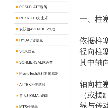
POSI-FLATE蝶阀
一、柱
REXROTH力士乐
安沃驰AVENTICS气动
依据柱
HYDAC贺德克
径向柱
SICK西克
其中轴
SCHMERSAL施迈赛
ProvibTech派利斯传感器
轴向柱
AI-TEK阿传感器
（或摆
意大利OMAL碟阀
线与传
MTS传感器