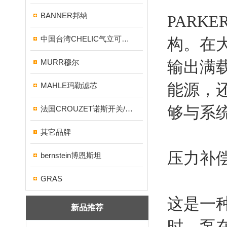
BANNER邦纳
PAR
中国台湾CHELIC气立可气缸/电磁阀
构。在
MURR穆尔
输出满
能源，
MAHLE玛勒滤芯
够与系
法国CROUZET诺斯开关/继电器
其它品牌
压力补
bernstein博恩斯坦
GRAS
这是一
新品推荐
时，泵