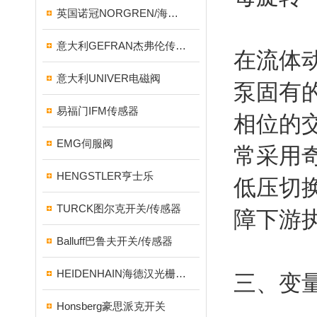
英国诺冠NORGREN/海隆HERION/宝硕BUSCHJOST
意大利GEFRAN杰弗伦传感器
在流体
意大利UNIVER电磁阀
泵固有
易福门IFM传感器
相位的
EMG伺服阀
常采用
HENGSTLER亨士乐
低压切
TURCK图尔克开关/传感器
障下游
Balluff巴鲁夫开关/传感器
HEIDENHAIN海德汉光栅尺/编码器
三、变
Honsberg豪思派克开关