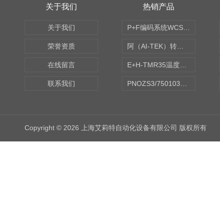
关于我们
热销产品
关于我们
P+F编码系统WCS读码器WCS2B-LS221
荣誉资质
阿（AI-TEK）转速表/*AI-TEK转速探头
在线留言
E+H-TMR35温度传感器（体式和铠装热电偶、热电阻）
联系我们
PNOZS3/750103皮尔兹PILZ安继电器合作商
Copyright © 2026 上海艾莉特自动化设备有限公司 版权所有