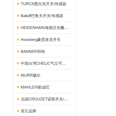
TURCK图尔克开关/传感器
Balluff巴鲁夫开关/传感器
HEIDENHAIN海德汉光栅尺/编码器
Honsberg豪思派克开关
BANNER邦纳
中国台湾CHELIC气立可气缸/电磁阀
MURR穆尔
MAHLE玛勒滤芯
法国CROUZET诺斯开关/继电器
其它品牌