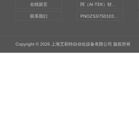
在线留言
阿（AI-TEK）转速表/*AI-TEK转速探头
联系我们
PNOZS3/750103皮尔兹PILZ安继电器合作商
Copyright © 2026 上海艾莉特自动化设备有限公司 版权所有