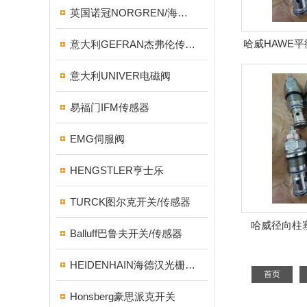
英国诺冠NORGREN/海隆HERION/宝硕BUSCHJOST
哈威HAWE平
意大利GEFRAN杰弗伦传感器
意大利UNIVER电磁阀
易福门IFM传感器
EMG伺服阀
HENGSTLER亨士乐
TURCK图尔克开关/传感器
哈威径向柱塞泵R
Balluff巴鲁夫开关/传感器
HEIDENHAIN海德汉光栅尺/编码器
首页
Honsberg豪思派克开关