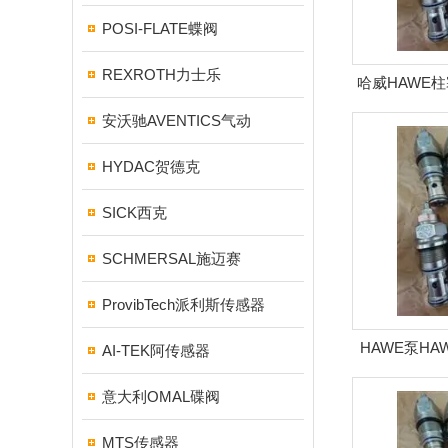
POSI-FLATE蝶阀
REXROTH力士乐
哈威HAWE柱
H
安沃驰AVENTICS气动
HYDAC贺德克
SICK西克
SCHMERSAL施迈赛
ProvibTech派利斯传感器
HAWE泵HA
AI-TEK阿传感器
意大利OMAL碟阀
MTS传感器