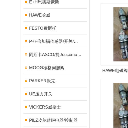
E+H恩德斯豪斯
可截
HAWE哈威
FESTO费斯托
P+F倍加福传感器/开关/编码器
阿斯卡ASCO/捷Joucomatic/NUMATICS纽曼蒂克
MOOG穆格伺服阀
HAWE电磁阀
PARKER派克
UE压力开关
VICKERS威格士
PILZ皮尔兹继电器/控制器