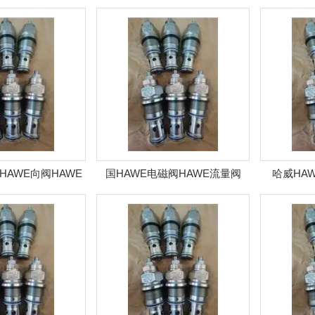
止节流阀
SF，SD，SK，SU型阀
HAWE向阀HAWE
国HAWE电磁阀HAWE流量阀
哈威HA
柱塞泵
HAWE向阀
H