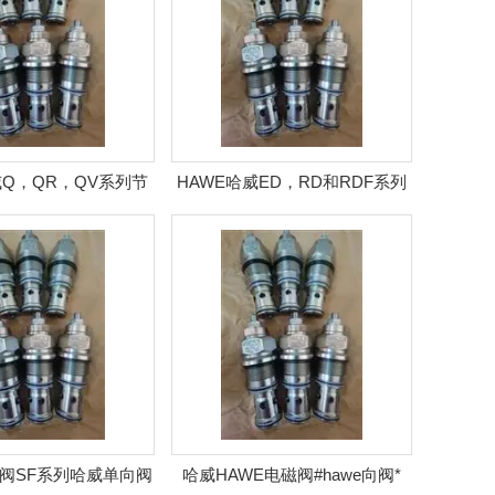
威Q，QR，QV系列节
HAWE哈威ED，RD和RDF系列
流阀供应
节流阀
速阀SF系列哈威单向阀
哈威HAWE电磁阀#hawe向阀*