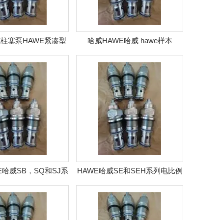
威柱塞泵HAWE紧凑型
哈威HAWE哈威 hawe样本
泵站HC
E哈威SB，SQ和SJ系
HAWE哈威SE和SEH系列电比例
列二通限速阀
调速阀