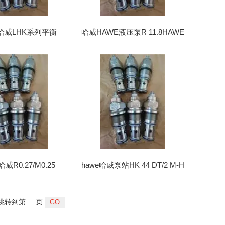
哈威LHK系列平衡
哈威HAWE液压泵R 11.8HAWE
阀|hawe
径向柱塞泵
威R0.27/M0.25
hawe哈威泵站HK 44 DT/2 M-H
/230V 50HZ PYD
2,5-H 6,5
跳转到第
页