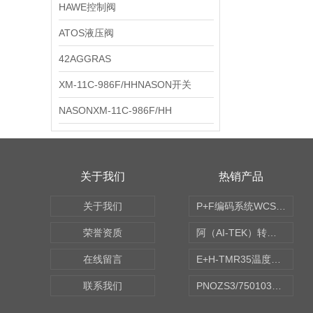
HAWE控制阀
ATOS液压阀
42AGGRAS
XM-11C-986F/HHNASON开关
NASONXM-11C-986F/HH
关于我们
热销产品
关于我们
P+F编码系统WCS读码器WCS2B-LS221
荣誉资质
阿（AI-TEK）转速表/*AI-TEK转速探头
在线留言
E+H-TMR35温度传感器（体式和铠装热电偶、热电阻）
联系我们
PNOZS3/750103皮尔兹PILZ安继电器合作商