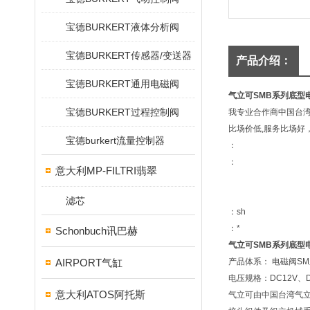
宝德BURKERT液体分析阀
宝德BURKERT传感器/变送器
产品介绍：
宝德BURKERT通用电磁阀
气立可SMB系列底型
宝德BURKERT过程控制阀
我专业合作商中国台湾
比场价低,服务比场好，!
宝德burkert流量控制器
：
：
意大利MP-FILTRI翡翠
滤芯
：sh
：*
Schonbuch讯巴赫
气立可SMB系列底型
AIRPORT气缸
产品体系： 电磁阀S
电压规格：DC12V、DC
意大利ATOS阿托斯
气立可由中国台湾气立