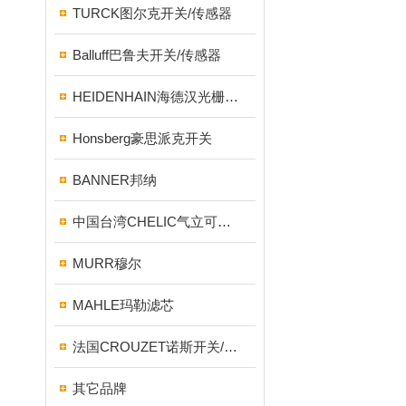
TURCK图尔克开关/传感器
Balluff巴鲁夫开关/传感器
HEIDENHAIN海德汉光栅尺/编码器
Honsberg豪思派克开关
BANNER邦纳
中国台湾CHELIC气立可气缸/电磁阀
MURR穆尔
MAHLE玛勒滤芯
法国CROUZET诺斯开关/继电器
其它品牌