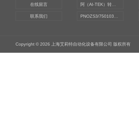
在线留言
阿（AI-TEK）转速表/*AI-TEK转速探头
联系我们
PNOZS3/750103皮尔兹PILZ安继电器合作商
Copyright © 2026 上海艾莉特自动化设备有限公司 版权所有