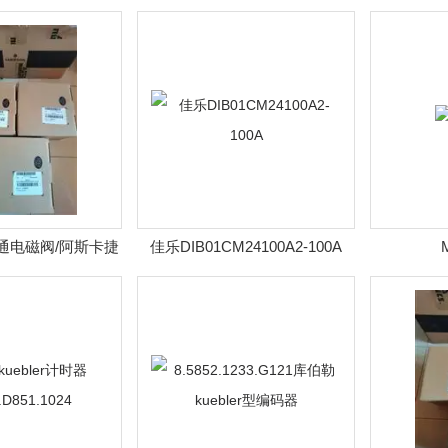
叶片泵
010/210
通电磁阀/阿斯卡捷
佳乐DIB01CM24100A2-100A