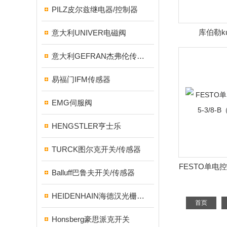
PILZ皮尔兹继电器/控制器
库伯勒ku
意大利UNIVER电磁阀
8.5020
意大利GEFRAN杰弗伦传感器
易福门IFM传感器
EMG伺服阀
HENGSTLER亨士乐
TURCK图尔克开关/传感器
FESTO单电控电
Balluff巴鲁夫开关/传感器
B（1
HEIDENHAIN海德汉光栅尺/编码器
首页
Honsberg豪思派克开关