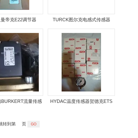
纽曼帝克E22调节器
TURCK图尔克电感式传感器
221G021H
Ni100R
德BURKERT流量传感
HYDAC温度传感器贺德克ETS
器S030型
温度变送器
跳转到第
页