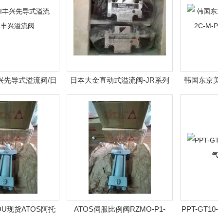
丰兴先导式溢流阀/日
日本大金直动式溢流阀-JR系列
韩国东京美电
兴溢流阀
M-PL
/1DU现货ATOS阿托
ATOS伺服比例阀RZMO-P1-
PPT-GT1