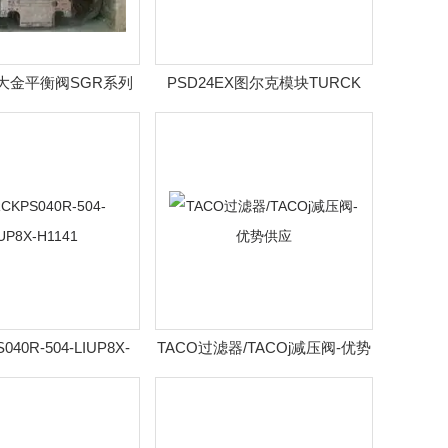
03大金平衡阀SGR系列
PSD24EX图尔克模块TURCK
现货
040R-504-LIUP8X-
TACO过滤器/TACOj减压阀-优势
H1141
供应