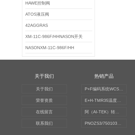
HAWE控制阀
ATOS液压阀
42AGGRAS
XM-11C-986F/HHNASON开关
NASONXM-11C-986F/HH
关于我们
热销产品
关于我们
P+F编码系统WCS读码器WCS2B-LS221
荣誉资质
E+H-TMR35温度传感器（体式和铠装热电偶、热电阻）
在线留言
阿（AI-TEK）转速表/*AI-TEK转速探头
联系我们
PNOZS3/750103皮尔兹PILZ安继电器合作商