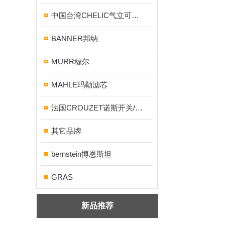
中国台湾CHELIC气立可气缸/电磁阀
BANNER邦纳
MURR穆尔
MAHLE玛勒滤芯
法国CROUZET诺斯开关/继电器
其它品牌
bernstein博恩斯坦
GRAS
新品推荐