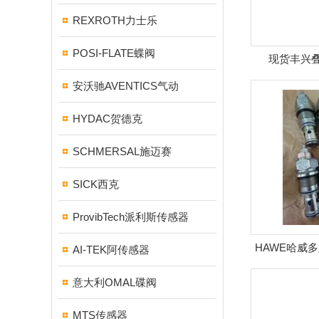
REXROTH力士乐
POSI-FLATE蝶阀
现货丰兴叠
TOYOOKI
安沃驰AVENTICS气动
HYDAC贺德克
SCHMERSAL施迈赛
SICK西克
ProvibTech派利斯传感器
HAWE哈威多路
AI-TEK阿传感器
意大利OMAL碟阀
MTS传感器