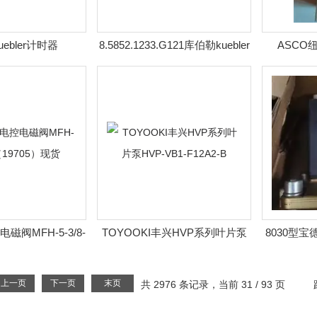
ebler计时器
8.5852.1233.G121库伯勒kuebler
ASCO
.D851.1024
型编码器
E
磁阀MFH-5-3/8-
TOYOOKI丰兴HVP系列叶片泵
8030型宝
9705）现货
HVP-VB1-F12A2-B
上一页
下一页
末页
共 2976 条记录，当前 31 / 93 页