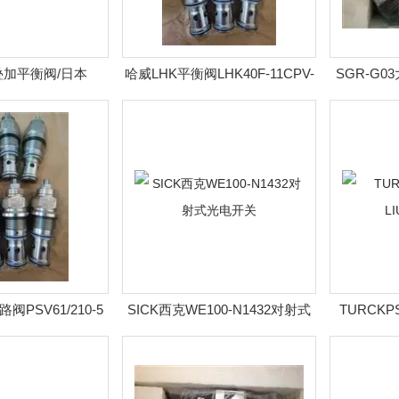
加平衡阀/日本
哈威LHK平衡阀LHK40F-11CPV-
SGR-G
 HB3H系列平衡阀
350
阀PSV61/210-5
SICK西克WE100-N1432对射式
TURCKPS
光电开关